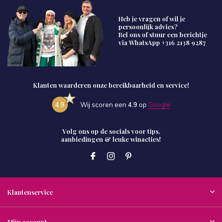
Heb je vragen of wil je
persoonlijk advies?
Bel ons of stuur een berichtje
via WhatsApp
+316 2138 9287
Klanten waarderen onze bereikbaarheid en service!
4.9
Wij scoren een
4.9
op
Google
Volg ons op de socials voor tips,
aanbiedingen & leuke winacties!
Klantenservice
Mijn account