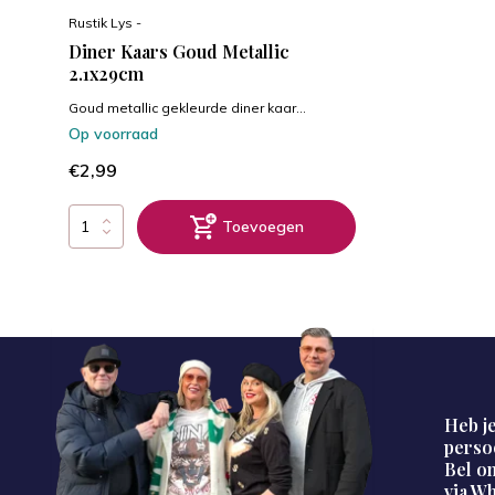
Rustik Lys -
Diner Kaars Goud Metallic
2.1x29cm
Goud metallic gekleurde diner kaar...
Op voorraad
€2,99
Toevoegen
Heb je
perso
Bel on
via W