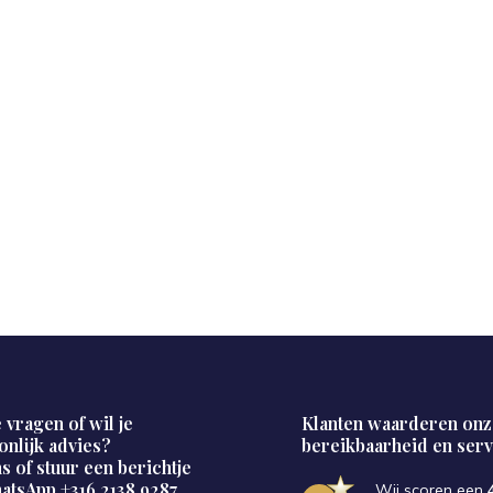
 vragen of wil je
Klanten waarderen onz
onlijk advies?
bereikbaarheid en serv
s of stuur een berichtje
hatsApp
+316 2138 9287
Wij scoren een