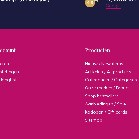
4.9
Google
account
Producten
reren
Nieuw / New items
stellingen
Artikelen / All products
rlanglijst
Categorieën / Categories
Onze merken / Brands
Shop bestsellers
Aanbiedingen / Sale
Kadobon / Gift cards
Sitemap