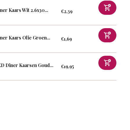
ner Kaars Wit 2.6x30...
€2,39
ner Kaars Olie Groen...
€1,69
D Diner Kaarsen Goud...
€19,95