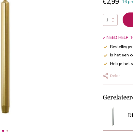
€2,99
16 pr
> NEED HELP TO
Bestellinge
Is het een 
Heb je het 
Delen
Gerelateer
Di