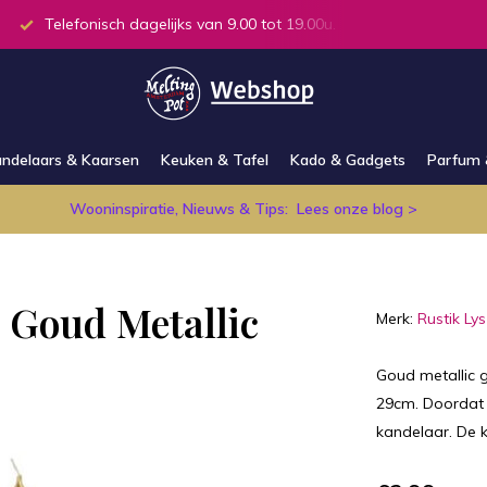
Telefonisch dagelijks van 9.00 tot 19.00u.
Alle producten
ndelaars & Kaarsen
Keuken & Tafel
Kado & Gadgets
Parfum 
Wooninspiratie, Nieuws & Tips:
Lees onze blog >
s Goud Metallic
Merk:
Rustik Lys
Goud metallic g
29cm. Doordat 
kandelaar. De k