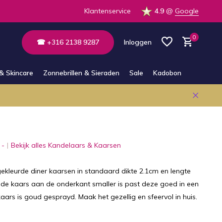
 op voorraad in de winkel
Klantenservice
4.9
@
Google
0
☎ +316 2138 9287
Inloggen
& Skincare
Zonnebrillen & Sieraden
Sale
Kadobon
Account aanmaken
Account aanmaken
 -
Bekijk alles Kandelaars & Kaarsen
ekleurde diner kaarsen in standaard dikte 2.1cm en lengte
de kaars aan de onderkant smaller is past deze goed in een
aars is goud gesprayd. Maak het gezellig en sfeervol in huis.