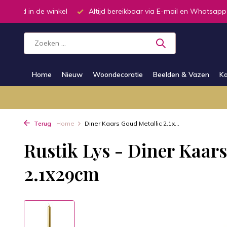
oorraad in de winkel
Altijd bereikbaar via E-mail en Whatsapp
Home
Nieuw
Woondecoratie
Beelden & Vazen
Ka
Terug
Home
Diner Kaars Goud Metallic 2.1x...
Rustik Lys - Diner Kaar
2.1x29cm