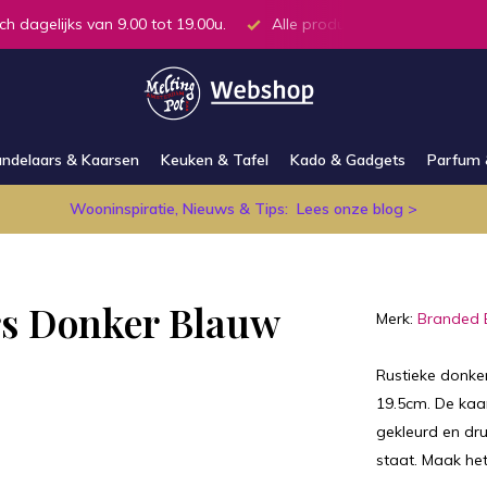
ch dagelijks van 9.00 tot 19.00u.
Alle producten op voorraad in
ndelaars & Kaarsen
Keuken & Tafel
Kado & Gadgets
Parfum 
Wooninspiratie, Nieuws & Tips:
Lees onze blog >
rs Donker Blauw
Merk:
Branded 
Rustieke donke
19.5cm. De kaa
gekleurd en dru
staat. Maak het 