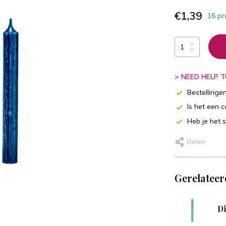
€1,39
16 pr
> NEED HELP TO
Bestellinge
Is het een 
Heb je het 
Delen
Gerelateer
Di