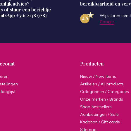
onlijk advies?
bereikbaarheid en serv
s of stuur een berichtje
hatsApp
+316 2138 9287
Wij scoren een
4.9
Google
account
Producten
reren
Nieuw / New items
stellingen
Artikelen / All products
rlanglijst
Categorieën / Categories
Onze merken / Brands
Shop bestsellers
Aanbiedingen / Sale
Kadobon / Gift cards
Sitemap