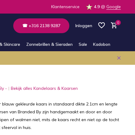
 de winkel
Altijd bereikbaar via E-mail en Whatsapp
Klantenservice
4.9
@
Google
0
☎ +316 2138 9287
Inloggen
& Skincare
Zonnebrillen & Sieraden
Sale
Kadobon
Account aanmaken
Account aanmaken
By -
Bekijk alles Kandelaars & Kaarsen
r blauw gekleurde kaars in standaard dikte 2.1cm en lengte
rsen van Branded By zijn handgemaakt en door en door
ipen of walmen niet, mits de kaars recht en niet op de tocht
sfeervol in huis.