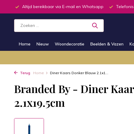
inkel
Altijd bereikbaar via E-mail en Whatsapp
Telefonis
Home
Nieuw
Woondecoratie
Beelden & Vazen
Ka
Terug
Home
Diner Kaars Donker Blauw 2.1x1...
Branded By - Diner Kaa
2.1x19.5cm