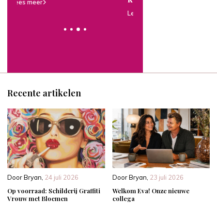
Lees meer
Lees meer
Recente artikelen
Door
Bryan
,
24 juli 2026
Door
Bryan
,
23 juli 2026
Op voorraad: Schilderij Graffiti
Welkom Eva! Onze nieuwe
Vrouw met Bloemen
collega