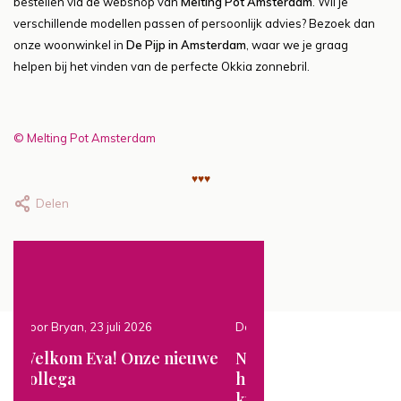
bestellen via de webshop van
Melting Pot Amsterdam
. Wil je
verschillende modellen passen of persoonlijk advies? Bezoek dan
onze woonwinkel in
De Pijp in Amsterdam
, waar we je graag
helpen bij het vinden van de perfecte Okkia zonnebril.
© Melting Pot Amsterdam
♥♥♥
Delen
Door Bryan, 22 juli 2026
14 juli 2026
we
NIEUW: Unieke
Lampenkappen op m
handgeschilderde
Persoonlijk advies
kunstwerken