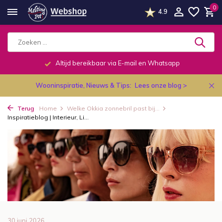
0
4.9
Telefonisch dagelijks van 9.00 tot 19.00u.
Wooninspiratie, Nieuws & Tips:
Lees onze blog >
Terug
Home
Welke Okkia zonnebril past bij...
Inspiratieblog | Interieur, Li...
30 juni 2026