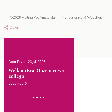
©2026 Melting Pot Amsterdam - Interieurwinkel & Webshop
Delen
Door Bryan, 23 juli 2026
Door Bryan, 22 juli 2026
Welkom Eva! Onze nieuwe
NIEUW: Unieke
emen
collega
handgeschilderde
kunstwerken
Lees meer
Lees meer