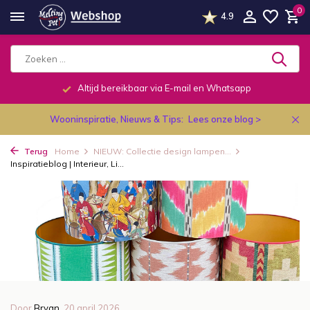
0
4.9
Altijd bereikbaar via E-mail en Whatsapp
Wooninspiratie, Nieuws & Tips:
Lees onze blog >
Terug
Home
NIEUW: Collectie design lampen...
Inspiratieblog | Interieur, Li...
Door
Bryan
, 20 april 2026