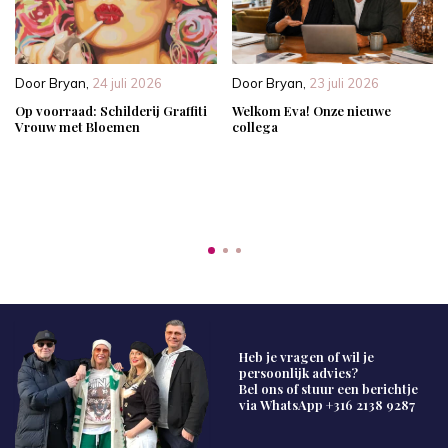
Door
Bryan
,
24 juli 2026
Door
Bryan
,
23 juli 2026
Op voorraad: Schilderij Graffiti
Welkom Eva! Onze nieuwe
Vrouw met Bloemen
collega
Heb je vragen of wil je
persoonlijk advies?
Bel ons of stuur een berichtje
via WhatsApp
+316 2138 9287