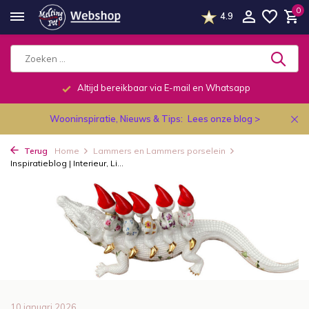
0
4.9
Altijd bereikbaar via E-mail en Whatsapp
Wooninspiratie, Nieuws & Tips:
Lees onze blog >
Terug
Home
Lammers en Lammers porselein
Inspiratieblog | Interieur, Li...
10 januari 2026