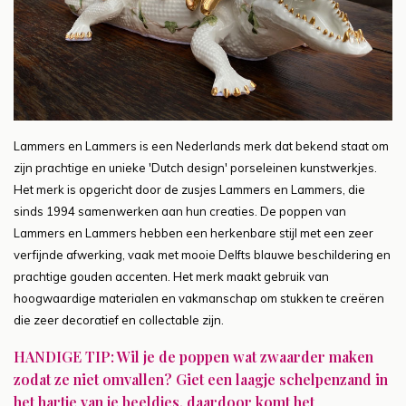
Lammers en Lammers is een Nederlands merk dat bekend staat om
zijn prachtige en unieke 'Dutch design' porseleinen kunstwerkjes.
Het merk is opgericht door de zusjes Lammers en Lammers, die
sinds 1994 samenwerken aan hun creaties. De poppen van
Lammers en Lammers hebben een herkenbare stijl met een zeer
verfijnde afwerking, vaak met mooie Delfts blauwe beschildering en
prachtige gouden accenten. Het merk maakt gebruik van
hoogwaardige materialen en vakmanschap om stukken te creëren
die zeer decoratief en collectable zijn.
HANDIGE TIP: Wil je de poppen wat zwaarder maken
zodat ze niet omvallen? Giet een laagje schelpenzand in
het hartje van je beeldjes, daardoor komt het