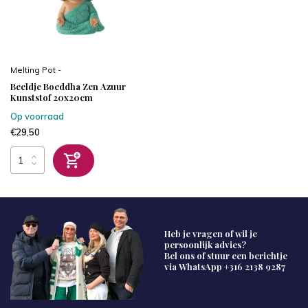
Melting Pot -
Beeldje Boeddha Zen Azuur
Kunststof 20x20cm
Op voorraad
€29,50
Heb je vragen of wil je
persoonlijk advies?
Bel ons of stuur een berichtje
via WhatsApp
+316 2138 9287