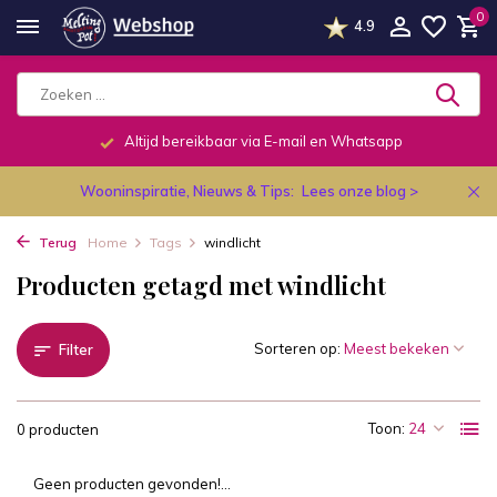
0
4.9
Altijd bereikbaar via E-mail en Whatsapp
Wooninspiratie, Nieuws & Tips:
Lees onze blog >
Terug
Home
Tags
windlicht
Producten getagd met windlicht
Sorteren op:
Filter
Toon:
0 producten
Geen producten gevonden!...