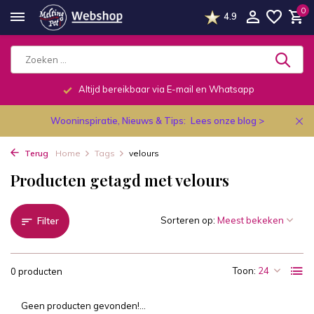
0
4.9
Altijd bereikbaar via E-mail en Whatsapp
Wooninspiratie, Nieuws & Tips:
Lees onze blog >
Terug
Home
Tags
velours
Producten getagd met velours
Sorteren op:
Filter
Toon:
0 producten
Geen producten gevonden!...