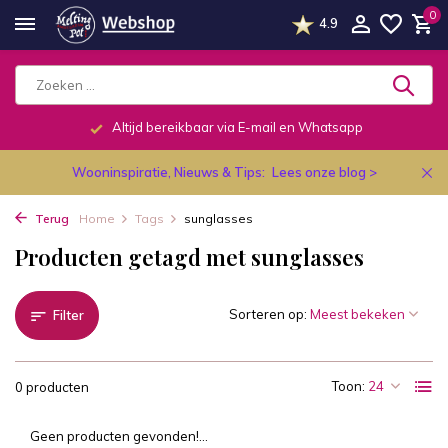
0
4.9
Altijd bereikbaar via E-mail en Whatsapp
Wooninspiratie, Nieuws & Tips:
Lees onze blog >
Terug
Home
Tags
sunglasses
Producten getagd met sunglasses
Sorteren op:
Filter
Toon:
0 producten
Geen producten gevonden!...