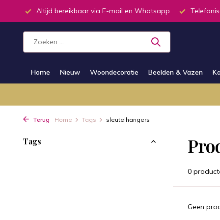
inkel
Altijd bereikbaar via E-mail en Whatsapp
Telefonis
Home
Nieuw
Woondecoratie
Beelden & Vazen
Ka
Terug
Home
Tags
sleutelhangers
Pro
Tags
0 product
Geen prod