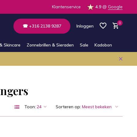
 de winkel
Altijd bereikbaar via E-mail en Whatsapp
Klantenservice
4.9
@
Google
0
☎ +316 2138 9287
Inloggen
& Skincare
Zonnebrillen & Sieraden
Sale
Kadobon
Account aanmaken
Account aanmaken
angers
Toon:
Sorteren op: