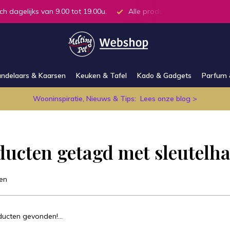
ch dagelijks van 9.00 tot 19.00u.
Alle producten op voorraad in
ndelaars & Kaarsen
Keuken & Tafel
Kado & Gadgets
Parfum 
Wooninspiratie, Nieuws & Tips:
Lees onze blog >
ducten getagd met sleutelh
en
ucten gevonden!...