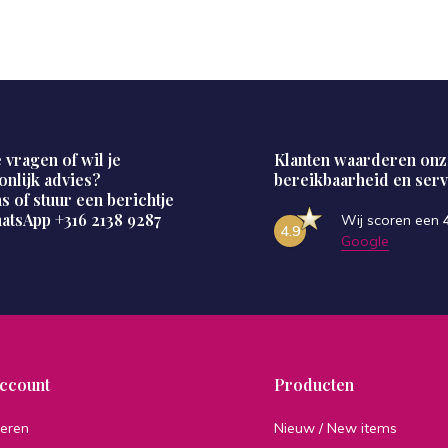
 vragen of wil je
Klanten waarderen onz
onlijk advies?
bereikbaarheid en serv
s of stuur een berichtje
hatsApp
+316 2138 9287
Wij scoren een
4.9
Google
account
Producten
reren
Nieuw / New items