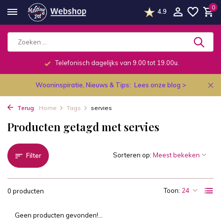
0
4.9
Telefonisch dagelijks van 9.00 tot 19.00u.
Wooninspiratie, Nieuws & Tips:
Lees onze blog >
Terug
Home
Tags
servies
Producten getagd met servies
Sorteren op:
Filter
Toon:
0 producten
Geen producten gevonden!...