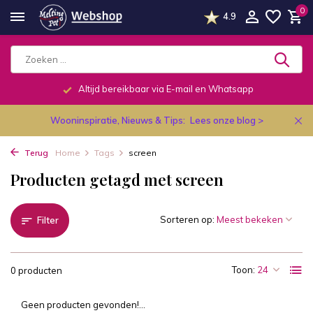
0
4.9
Altijd bereikbaar via E-mail en Whatsapp
Wooninspiratie, Nieuws & Tips:
Lees onze blog >
Terug
Home
Tags
screen
Producten getagd met screen
Sorteren op:
Filter
Toon:
0 producten
Geen producten gevonden!...