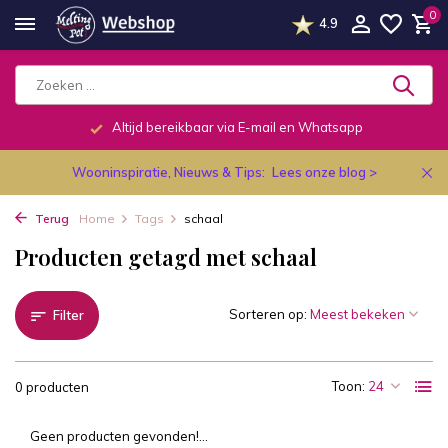
0
4.9
Altijd bereikbaar via E-mail en Whatsapp
Wooninspiratie, Nieuws & Tips:
Lees onze blog >
Terug
Home
Tags
schaal
Producten getagd met schaal
Sorteren op:
Filter
Toon:
0 producten
Geen producten gevonden!...