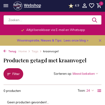
0
4.9
Altijd bereikbaar via E-mail en Whatsapp
Wooninspiratie, Nieuws & Tips:
Lees onze blog >
Terug
Home
Tags
kraanvogel
Producten getagd met kraanvogel
Sorteren op:
Filter
Toon:
0 producten
Geen producten gevonden!...