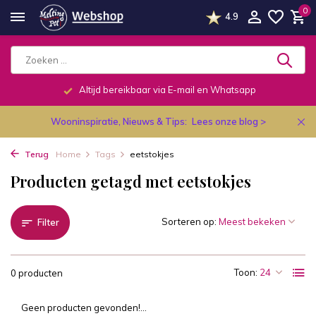
0
4.9
Altijd bereikbaar via E-mail en Whatsapp
Wooninspiratie, Nieuws & Tips:
Lees onze blog >
Terug
Home
Tags
eetstokjes
Producten getagd met eetstokjes
Sorteren op:
Filter
Toon:
0 producten
Geen producten gevonden!...