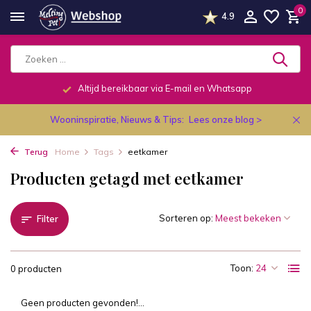
0
4.9
Altijd bereikbaar via E-mail en Whatsapp
Wooninspiratie, Nieuws & Tips:
Lees onze blog >
Terug
Home
Tags
eetkamer
Producten getagd met eetkamer
Sorteren op:
Filter
Toon:
0 producten
Geen producten gevonden!...