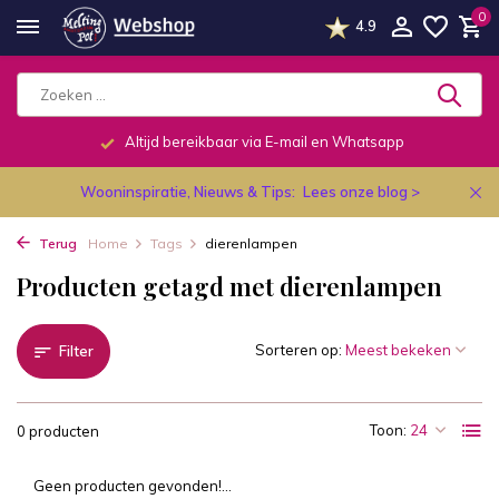
0
4.9
Altijd bereikbaar via E-mail en Whatsapp
Wooninspiratie, Nieuws & Tips:
Lees onze blog >
Terug
Home
Tags
dierenlampen
Producten getagd met dierenlampen
Sorteren op:
Filter
Toon:
0 producten
Geen producten gevonden!...