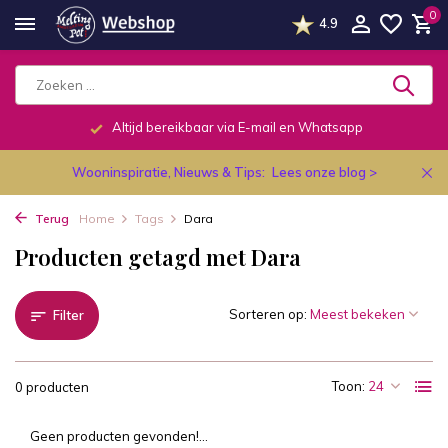
0
4.9
Altijd bereikbaar via E-mail en Whatsapp
Wooninspiratie, Nieuws & Tips:
Lees onze blog >
Terug
Home
Tags
Dara
Producten getagd met Dara
Sorteren op:
Filter
Toon:
0 producten
Geen producten gevonden!...