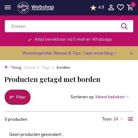
0
4.9
Altijd bereikbaar via E-mail en Whatsapp
Wooninspiratie, Nieuws & Tips:
Lees onze blog >
Terug
Home
Tags
borden
Producten getagd met borden
Sorteren op:
Filter
Toon:
0 producten
Geen producten gevonden!...