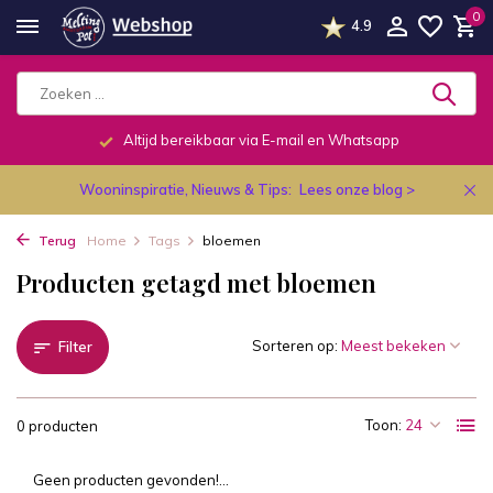
0
4.9
Altijd bereikbaar via E-mail en Whatsapp
Wooninspiratie, Nieuws & Tips:
Lees onze blog >
Terug
Home
Tags
bloemen
Producten getagd met bloemen
Sorteren op:
Filter
Toon:
0 producten
Geen producten gevonden!...