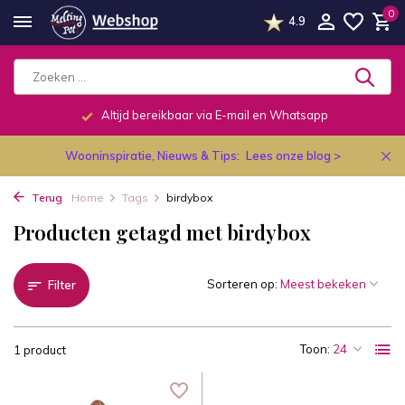
0
4.9
Altijd bereikbaar via E-mail en Whatsapp
Wooninspiratie, Nieuws & Tips:
Lees onze blog >
Terug
Home
Tags
birdybox
Producten getagd met birdybox
Sorteren op:
Filter
Toon:
1 product