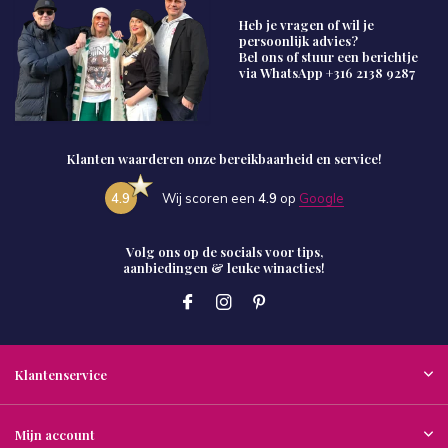
Heb je vragen of wil je
persoonlijk advies?
Bel ons of stuur een berichtje
via WhatsApp
+316 2138 9287
Klanten waarderen onze bereikbaarheid en service!
4.9
Wij scoren een
4.9
op
Google
Volg ons op de socials voor tips,
aanbiedingen & leuke winacties!
Klantenservice
Mijn account