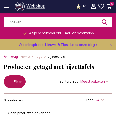
0
4.9
Altijd bereikbaar via E-mail en Whatsapp
Wooninspiratie, Nieuws & Tips:
Lees onze blog >
Terug
Home
Tags
bijzettafels
Producten getagd met bijzettafels
Sorteren op:
Filter
Toon:
0 producten
Geen producten gevonden!...