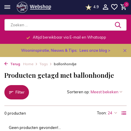
0
4.9
Altijd bereikbaar via E-mail en Whatsapp
Wooninspiratie, Nieuws & Tips:
Lees onze blog >
Terug
Home
Tags
ballonhondje
Producten getagd met ballonhondje
Sorteren op:
Filter
Toon:
0 producten
Geen producten gevonden!...