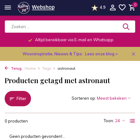
0
4.9
Altijd bereikbaar via E-mail en Whatsapp
Wooninspiratie, Nieuws & Tips:
Lees onze blog >
Terug
Home
Tags
astronaut
Producten getagd met astronaut
Sorteren op:
Filter
Toon:
0 producten
Geen producten gevonden!...