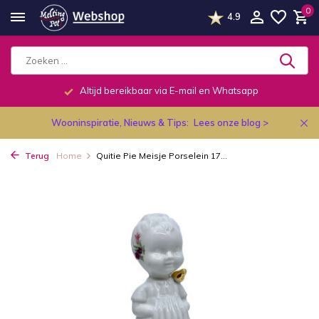
0
4.9
Altijd bereikbaar via E-mail en Whatsapp
Wooninspiratie, Nieuws & Tips:
Lees onze blog >
Terug
Home
Quitie Pie Meisje Porselein 17...