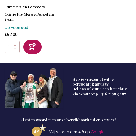
Lammers en Lammers -
Quitie Pie Meisje Porselein
17cm
Op voorraad
€62,00
Heb je vragen of wil je
persoonlijk advies?
Bel ons of stuur een berichtje
via WhatsApp
+316 2138 9287
Klanten waarderen onze bereikbaarheid en service!
4.9
Wij scoren een
4.9
op
Google