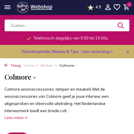
0
4.9
Telefonisch dagelijks van 9.00 tot 19.00u.
Wooninspiratie, Nieuws & Tips:
Lees onze blog >
Terug
Home
Merken
Colmore -
Colmore -
Colmore woonaccessoires, lampen en meubels Met de
woonaccessoires van Colmore geef je jouw interieur een
uitgesproken en sfeervolle uitstraling. Het Nederlandse
interieurmerk biedt een brede coll...
Lees meer