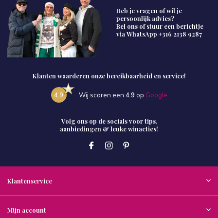
Heb je vragen of wil je
persoonlijk advies?
Bel ons of stuur een berichtje
via WhatsApp
+316 2138 9287
Klanten waarderen onze bereikbaarheid en service!
4.9
Wij scoren een
4.9
op
Google
Volg ons op de socials voor tips,
aanbiedingen & leuke winacties!
Klantenservice
Mijn account