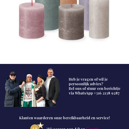
Heb je vragen of wil je
persoonlijk advies?
Bel ons of stuur een berichtje
via WhatsApp
+316 2138 9287
Klanten waarderen onze bereikbaarheid en service!
4.9
Wij scoren een
4.9
op
Google