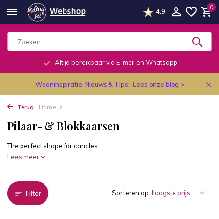
0
4.9
Altijd bereikbaar via E-mail en Whatsapp
Wooninspiratie, Nieuws & Tips:
Lees onze blog >
Terug
Home
Pilaar- & Blokkaarsen
The perfect shape for candles
Lees meer
Sorteren op:
Filter