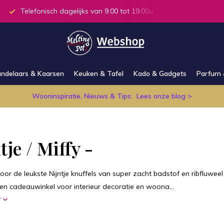
Telefonisch dagelijks van 9.00 tot 19.00u.
Alle producten
ndelaars & Kaarsen
Keuken & Tafel
Kado & Gadgets
Parfum 
Wooninspiratie, Nieuws & Tips:
Lees onze blog >
tje / Miffy -
oor de leukste Nijntje knuffels van super zacht badstof en ribfluwee
n cadeauwinkel voor interieur decoratie en woona...
r