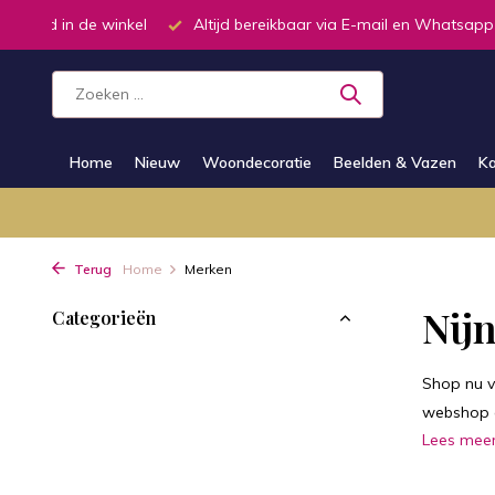
oorraad in de winkel
Altijd bereikbaar via E-mail en Whatsapp
Home
Nieuw
Woondecoratie
Beelden & Vazen
Ka
Terug
Home
Merken
Nijn
Categorieën
Shop nu v
webshop e
Lees mee