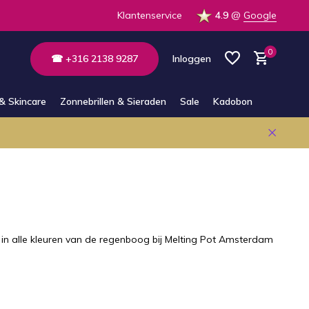
 op voorraad in de winkel
Klantenservice
4.9
@
Google
0
☎ +316 2138 9287
Inloggen
& Skincare
Zonnebrillen & Sieraden
Sale
Kadobon
Account aanmaken
Account aanmaken
l in alle kleuren van de regenboog bij Melting Pot Amsterdam