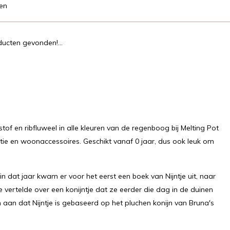
en
ucten gevonden!...
tof en ribfluweel in alle kleuren van de regenboog bij Melting Pot
e en woonaccessoires. Geschikt vanaf 0 jaar, dus ook leuk om
in dat jaar kwam er voor het eerst een boek van Nijntje uit, naar
e vertelde over een konijntje dat ze eerder die dag in de duinen
n dat Nijntje is gebaseerd op het pluchen konijn van Bruna's