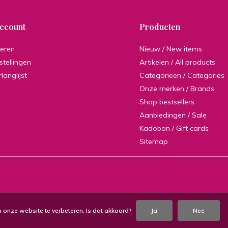
account
Producten
reren
Nieuw / New items
stellingen
Artikelen / All products
rlanglijst
Categorieën / Categories
Onze merken / Brands
Shop bestsellers
Aanbiedingen / Sale
Kadobon / Gift cards
Sitemap
 onze website te verbeteren. Is dat akkoord?
Ja
Nee