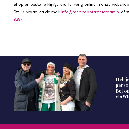
Shop en bestel je Nijntje knuffel veilig online in onze websh
Stel je vraag via de mail:
info@meltingpotamsterdam.nl
of s
9287
Heb je
perso
Bel on
via W